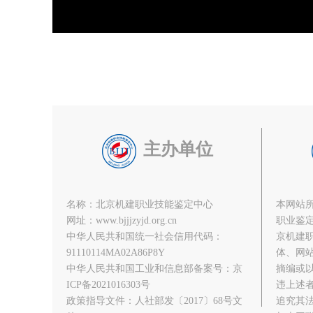
主办单位
名称：北京机建职业技能鉴定中心
本网站
网址：www.bjjjzyjd.org.cn
职业鉴
中华人民共和国统一社会信用代码：
京机建
91110114MA02A86P8Y
体、网
中华人民共和国工业和信息部备案号：京
摘编或
ICP备2021016303号
违上述
政策指导文件：人社部发〔2017〕68号文
追究其